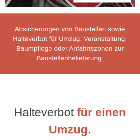
Absicherungen von Baustellen sowie
Halteverbot für Umzug, Veranstaltung,
Baumpflege oder Anfahrtszonen zur
Baustellenbelieferung.
Halteverbot
für einen
Umzug
.